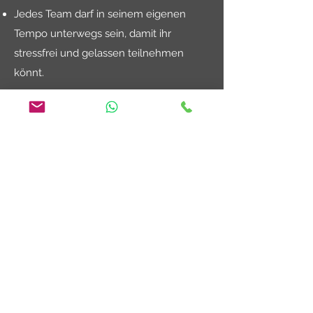
Jedes Team darf in seinem eigenen
Tempo unterwegs sein, damit ihr
stressfrei und gelassen teilnehmen
könnt.
Ich will dabei sein!
Liebevolle Hundeschule
Nadine Grütter